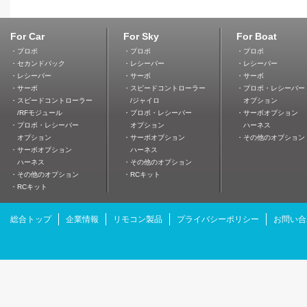
For Car
For Sky
For Boat
・プロポ
・プロポ
・プロポ
・セカンドパック
・レシーバー
・レシーバー
・レシーバー
・サーボ
・サーボ
・サーボ
・スピードコントローラー
・プロポ・レシーバー
・スピードコントローラー
/ジャイロ
オプション
/RFモジュール
・プロポ・レシーバー
・サーボオプション
・プロポ・レシーバー
オプション
ハーネス
オプション
・サーボオプション
・その他のオプション
・サーボオプション
ハーネス
ハーネス
・その他のオプション
・その他のオプション
・RCキット
・RCキット
総合トップ
企業情報
リモコン製品
プライバシーポリシー
お問い合