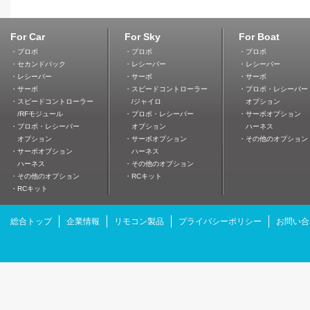
For Car
For Sky
For Boat
・プロポ
・プロポ
・プロポ
・セカンドパック
・レシーバー
・レシーバー
・レシーバー
・サーボ
・サーボ
・サーボ
・スピードコントローラー
・プロポ・レシーバー
・スピードコントローラー
/ジャイロ
オプション
/RFモジュール
・プロポ・レシーバー
・サーボオプション
・プロポ・レシーバー
オプション
ハーネス
オプション
・サーボオプション
・その他のオプション
・サーボオプション
ハーネス
ハーネス
・その他のオプション
・その他のオプション
・RCキット
・RCキット
総合トップ
企業情報
リモコン製品
プライバシーポリシー
お問い合