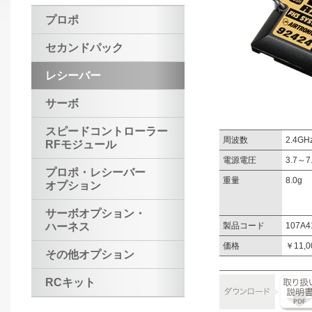
プロポ
セカンドパック
レシーバー
サーボ
スピードコントローラー
周波数
2.4GH
RFモジュール
電源電圧
3.7～7
プロポ・レシーバー
重量
8.0g
オプション
サーボオプション・
ハーネス
製品コード
107A4
価格
￥11,
その他オプション
RCキット