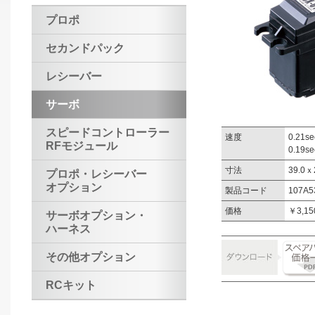
プロポ
セカンドパック
レシーバー
サーボ
スピードコントローラー
速度
0.21se
RFモジュール
0.19se
寸法
39.0ｘ
プロポ・レシーバー
オプション
製品コード
107A5
価格
￥3,15
サーボオプション・
ハーネス
その他オプション
RCキット