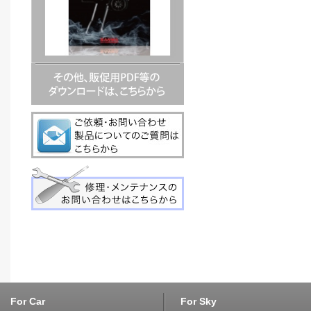
For Car
For Sky