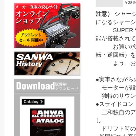
￥38,
注意）
シャー
になるシャーシ
SUPER V
能が搭載されて
お買い求めの
転・逆回転）を
よう、お願
●実車さながら
モーターが設
独特のサウン
●スライドコン
三和独自のアク
し
ドリフト時の