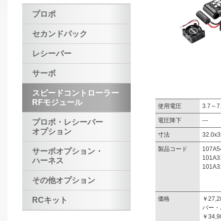
プロポ
セカンドパック
レシーバー
サーボ
スピードコントローラー
RFモジュール
使用電圧
3.7～7
電圧降下
---
プロポ・レシーバー
オプション
寸法
32.0x
製品コード
107A5
サーボオプション・
101A
ハーネス
101A
その他オプション
価格
￥27
RCキット
バー・
￥34,