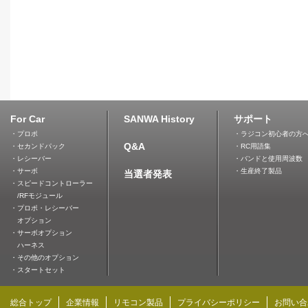
For Car
SANWA History
サポート
・プロポ
・ラジコン初心者の方
Q&A
・セカンドパック
・RC用語集
・レシーバー
・バンドと使用周波数
・サーボ
・生産終了製品
当選者発表
・スピードコントローラー
/RFモジュール
・プロポ・レシーバー
オプション
・サーボオプション
ハーネス
・その他のオプション
・スタートセット
総合トップ
企業情報
リモコン製品
プライバシーポリシー
お問い合