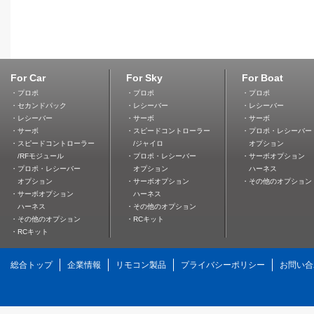
For Car
For Sky
For Boat
・プロポ
・プロポ
・プロポ
・セカンドパック
・レシーバー
・レシーバー
・レシーバー
・サーボ
・サーボ
・サーボ
・スピードコントローラー
・プロポ・レシーバー
・スピードコントローラー
/ジャイロ
オプション
/RFモジュール
・プロポ・レシーバー
・サーボオプション
・プロポ・レシーバー
オプション
ハーネス
オプション
・サーボオプション
・その他のオプション
・サーボオプション
ハーネス
ハーネス
・その他のオプション
・その他のオプション
・RCキット
・RCキット
総合トップ
企業情報
リモコン製品
プライバシーポリシー
お問い合