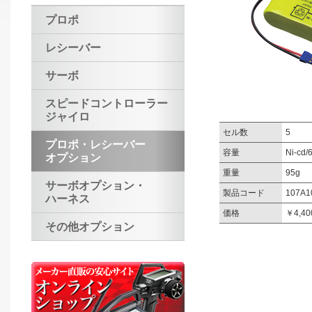
プロポ
レシーバー
サーボ
スピードコントローラー
ジャイロ
セル数
5
プロポ・レシーバー
容量
Ni-cd
オプション
重量
95g
サーボオプション・
製品コード
107A1
ハーネス
価格
￥4,4
その他オプション