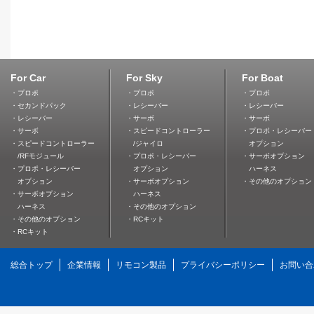
For Car
For Sky
For Boat
・プロポ
・プロポ
・プロポ
・セカンドパック
・レシーバー
・レシーバー
・レシーバー
・サーボ
・サーボ
・サーボ
・スピードコントローラー
・プロポ・レシーバー
・スピードコントローラー
/ジャイロ
オプション
/RFモジュール
・プロポ・レシーバー
・サーボオプション
・プロポ・レシーバー
オプション
ハーネス
オプション
・サーボオプション
・その他のオプション
・サーボオプション
ハーネス
ハーネス
・その他のオプション
・その他のオプション
・RCキット
・RCキット
総合トップ
企業情報
リモコン製品
プライバシーポリシー
お問い合