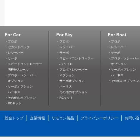
For Car
For Sky
For Boat
・プロポ
・プロポ
・プロポ
・セカンドパック
・レシーバー
・レシーバー
・レシーバー
・サーボ
・サーボ
・サーボ
・スピードコントローラー
・プロポ・レシーバー
・スピードコントローラー
/ジャイロ
オプション
/RFモジュール
・プロポ・レシーバー
・サーボオプション
・プロポ・レシーバー
オプション
ハーネス
オプション
・サーボオプション
・その他のオプション
・サーボオプション
ハーネス
ハーネス
・その他のオプション
・その他のオプション
・RCキット
・RCキット
総合トップ
企業情報
リモコン製品
プライバシーポリシー
お問い合