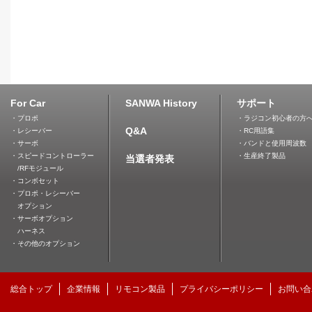
For Car
SANWA History
サポート
・プロポ
・ラジコン初心者の方
Q&A
・レシーバー
・RC用語集
・サーボ
・バンドと使用周波数
・スピードコントローラー
・生産終了製品
当選者発表
/RFモジュール
・コンボセット
・プロポ・レシーバー
オプション
・サーボオプション
ハーネス
・その他のオプション
総合トップ
企業情報
リモコン製品
プライバシーポリシー
お問い合