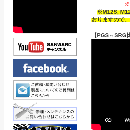
※
※M12S, 
おりますので、
【PGS⇔SRG