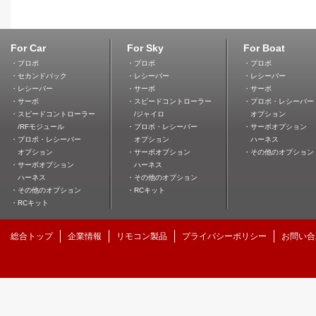
For Car
For Sky
For Boat
・プロポ
・プロポ
・プロポ
・セカンドパック
・レシーバー
・レシーバー
・レシーバー
・サーボ
・サーボ
・サーボ
・スピードコントローラー
・プロポ・レシーバー
・スピードコントローラー
/ジャイロ
オプション
/RFモジュール
・プロポ・レシーバー
・サーボオプション
・プロポ・レシーバー
オプション
ハーネス
オプション
・サーボオプション
・その他のオプション
・サーボオプション
ハーネス
ハーネス
・その他のオプション
・その他のオプション
・RCキット
・RCキット
総合トップ
企業情報
リモコン製品
プライバシーポリシー
お問い合