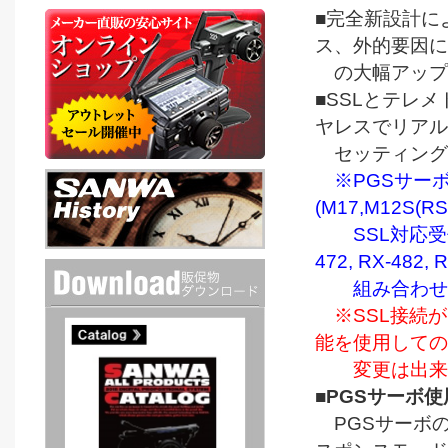
■完全新設計に
ス、外的要因に
の大幅アップ
■SSLとテレ
ヤレスでリアル
セッティング
※PGSサー
(M17,M12S(RS
SSL対応受信機(RX-
472, RX-482, 
組み合わせか、M
※SSL接続が
能を使用しての
変更は出来
■
PGSサーボ
PGSサーボのSS