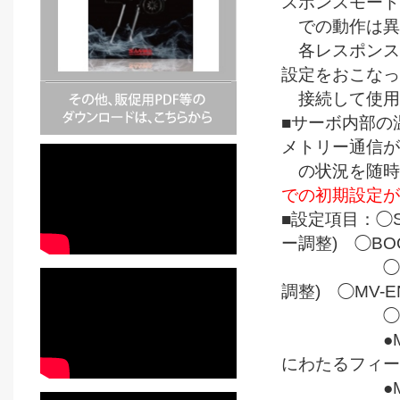
スポンスモード(N
での動作は異
各レスポンスモー
設定をおこなって
接続して使用
■サーボ内部の
メトリー通信が
の状況を随時
での初期設定が
■設定項目：◯S
ー調整) ◯BO
◯D-BAND
調整) ◯MV-
◯BRAK
●MV-HOL
にわたるフィー
●MAX-P