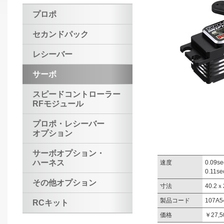
プロポ
セカンドパック
レシーバー
サーボ
スピードコントローラー
RFモジュール
プロポ・レシーバー
オプション
サーボオプション・
ハーネス
速度
0.09se
0.11se
その他オプション
寸法
40.2ｘ
製品コード
107A5
RCキット
価格
￥27,