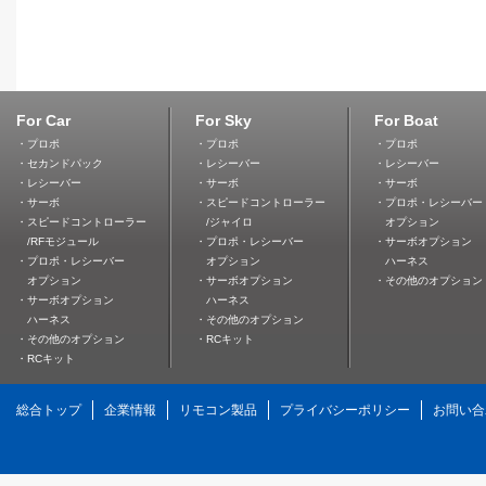
For Car
For Sky
For Boat
・プロポ
・プロポ
・プロポ
・セカンドパック
・レシーバー
・レシーバー
・レシーバー
・サーボ
・サーボ
・サーボ
・スピードコントローラー
・プロポ・レシーバー
・スピードコントローラー
/ジャイロ
オプション
/RFモジュール
・プロポ・レシーバー
・サーボオプション
・プロポ・レシーバー
オプション
ハーネス
オプション
・サーボオプション
・その他のオプション
・サーボオプション
ハーネス
ハーネス
・その他のオプション
・その他のオプション
・RCキット
・RCキット
総合トップ
企業情報
リモコン製品
プライバシーポリシー
お問い合