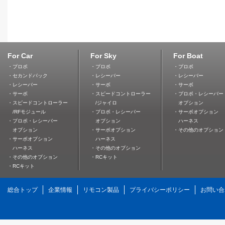
For Car
For Sky
For Boat
・プロポ
・プロポ
・プロポ
・セカンドパック
・レシーバー
・レシーバー
・レシーバー
・サーボ
・サーボ
・サーボ
・スピードコントローラー
・プロポ・レシーバー
・スピードコントローラー
/ジャイロ
オプション
/RFモジュール
・プロポ・レシーバー
・サーボオプション
・プロポ・レシーバー
オプション
ハーネス
オプション
・サーボオプション
・その他のオプション
・サーボオプション
ハーネス
ハーネス
・その他のオプション
・その他のオプション
・RCキット
・RCキット
総合トップ
企業情報
リモコン製品
プライバシーポリシー
お問い合