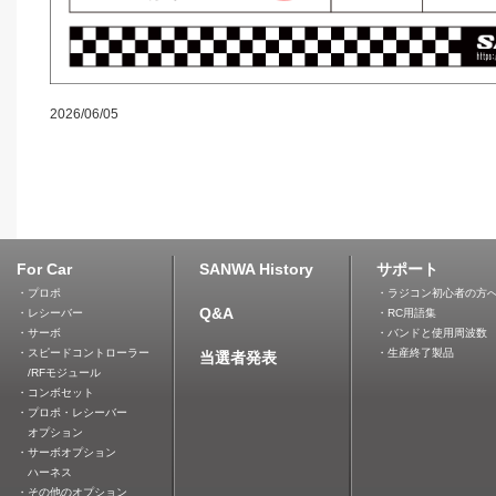
2026/06/05
For Car
SANWA History
サポート
・プロポ
・ラジコン初心者の方
Q&A
・レシーバー
・RC用語集
・サーボ
・バンドと使用周波数
・スピードコントローラー
・生産終了製品
当選者発表
/RFモジュール
・コンボセット
・プロポ・レシーバー
オプション
・サーボオプション
ハーネス
・その他のオプション