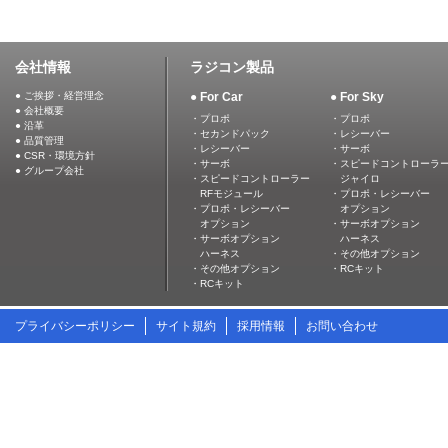
会社情報
ラジコン製品
● ご挨拶・経営理念
● For Car
● For Sky
● 会社概要
・プロポ
・プロポ
● 沿革
・セカンドパック
・レシーバー
● 品質管理
・レシーバー
・サーボ
● CSR・環境方針
・サーボ
・スピードコントローラ
● グループ会社
・スピードコントローラー
ジャイロ
RFモジュール
・プロポ・レシーバー
・プロポ・レシーバー
オプション
オプション
・サーボオプション
・サーボオプション
ハーネス
ハーネス
・その他オプション
・その他オプション
・RCキット
・RCキット
プライバシーポリシー
サイト規約
採用情報
お問い合わせ