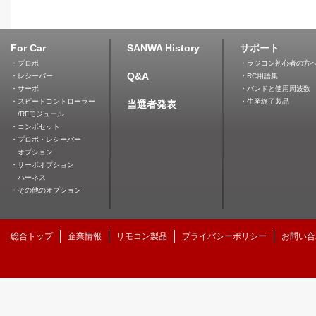
For Car
SANWA History
サポート
・プロポ
・ラジコン初心者の方
Q&A
・レシーバー
・RC用語集
・サーボ
・バンドと使用周波数
・スピードコントローラー
・生産終了製品
当選者発表
/RFモジュール
・コンボセット
・プロポ・レシーバー
オプション
・サーボオプション
ハーネス
・その他のオプション
総合トップ
企業情報
リモコン製品
プライバシーポリシー
お問い合