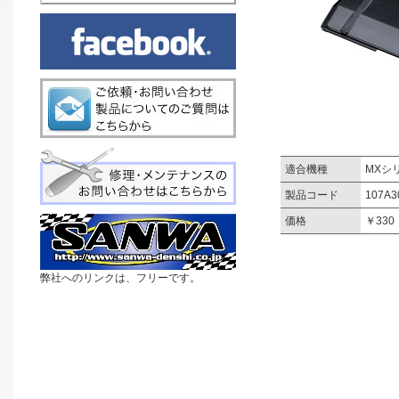
適合機種
MXシ
製品コード
107A3
価格
￥33
弊社へのリンクは、フリーです。